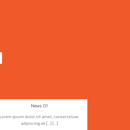
News 01
Lorem ipsum dolor sit amet, consectetuer
adipiscing eli [...] [...]