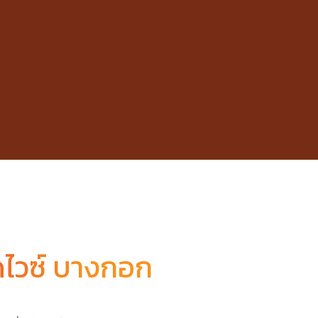
อดไวซ์ บางกอก