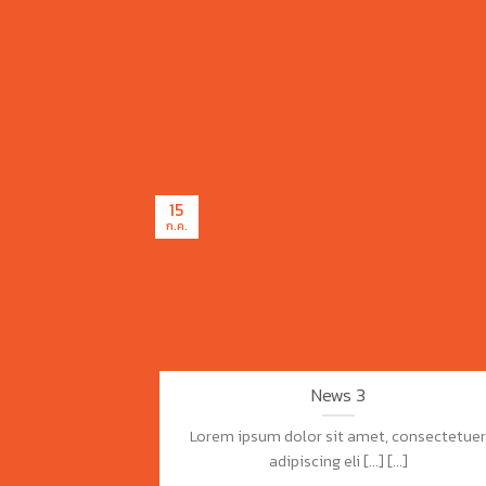
15
ก.ค.
News 3
Lorem ipsum dolor sit amet, consectetue
adipiscing eli [...] [...]